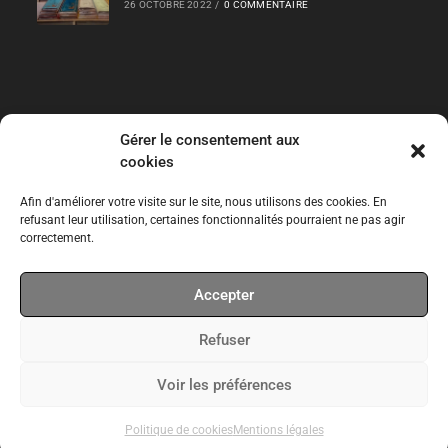
26 OCTOBRE 2022
/
0 COMMENTAIRE
Gérer le consentement aux
Liens Rapides
cookies
Les Collections
Afin d'améliorer votre visite sur le site, nous utilisons des cookies. En
refusant leur utilisation, certaines fonctionnalités pourraient ne pas agir
correctement.
Expos temporaires
Accepter
Expos permanentes
Refuser
CPT
Voir les préférences
Politique de cookies
Mentions légales
Site réalisé par
WebKomoMai
Mentions légales