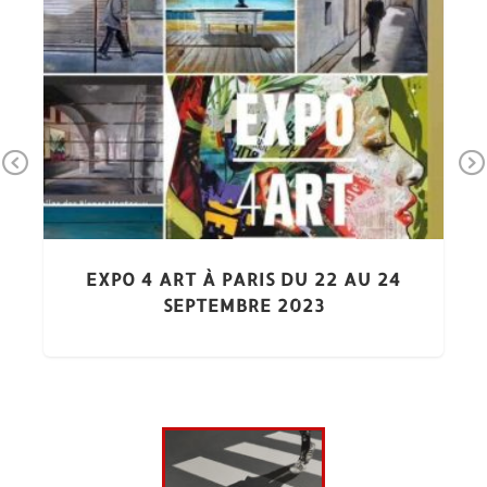
Pr
Ne
ev
xt
io
us
EXPO 4 ART À PARIS DU 22 AU 24
SEPTEMBRE 2023