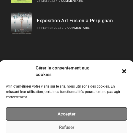
21 MAI 2023
/
0 COMMENTAIRE
Exposition Art Fusion à Perpignan
17 FÉVRIER 2023
/
0 COMMENTAIRE
Gérer le consentement aux
Liens Rapides
cookies
Les Collections
Afin d'améliorer votre visite sur le site, nous utilisons des cookies. En
refusant leur utilisation, certaines fonctionnalités pourraient ne pas agir
correctement.
Expos temporaires
Accepter
Expos permanentes
Refuser
CPT