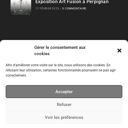
Exposition Art Fusion à Perpignan
17 FÉVRIER 2023
/
0 COMMENTAIRE
Gérer le consentement aux
Liens Rapides
cookies
Les Collections
Afin d'améliorer votre visite sur le site, nous utilisons des cookies. En
refusant leur utilisation, certaines fonctionnalités pourraient ne pas agir
correctement.
Expos temporaires
Accepter
Expos permanentes
Refuser
CPT
Voir les préférences