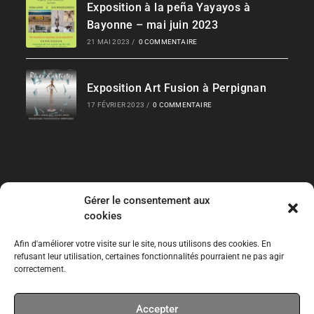
Exposition à la peña Yayayos à
Bayonne – mai juin 2023
21 MAI 2023
/
0 COMMENTAIRE
Exposition Art Fusion à Perpignan
17 FÉVRIER 2023
/
0 COMMENTAIRE
Gérer le consentement aux
Liens Rapides
cookies
Les Collections
Afin d'améliorer votre visite sur le site, nous utilisons des cookies. En
refusant leur utilisation, certaines fonctionnalités pourraient ne pas agir
correctement.
Expos temporaires
Accepter
Expos permanentes