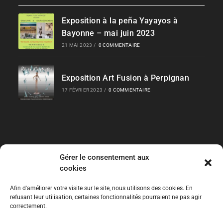
Exposition à la peña Yayayos à
Bayonne – mai juin 2023
21 MAI 2023
/
0 COMMENTAIRE
Exposition Art Fusion à Perpignan
17 FÉVRIER 2023
/
0 COMMENTAIRE
Gérer le consentement aux
Liens Rapides
cookies
Les Collections
Afin d'améliorer votre visite sur le site, nous utilisons des cookies. En
refusant leur utilisation, certaines fonctionnalités pourraient ne pas agir
correctement.
Expos temporaires