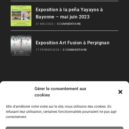
Exposition à la peña Yayayos à
Bayonne – mai juin 2023
21 MAI 2023
/
0 COMMENTAIRE
Exposition Art Fusion à Perpignan
17 FÉVRIER 2023
/
0 COMMENTAIRE
Gérer le consentement aux
Liens Rapides
cookies
Les Collections
Afin d'améliorer votre visite sur le site, nous utilisons des cookies. En
refusant leur utilisation, certaines fonctionnalités pourraient ne pas agir
correctement.
Expos temporaires