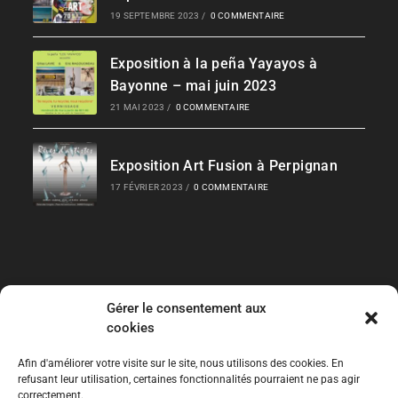
19 SEPTEMBRE 2023
/
0 COMMENTAIRE
Exposition à la peña Yayayos à
Bayonne – mai juin 2023
21 MAI 2023
/
0 COMMENTAIRE
Exposition Art Fusion à Perpignan
17 FÉVRIER 2023
/
0 COMMENTAIRE
Gérer le consentement aux
Liens Rapides
cookies
Les Collections
Afin d'améliorer votre visite sur le site, nous utilisons des cookies. En
refusant leur utilisation, certaines fonctionnalités pourraient ne pas agir
correctement.