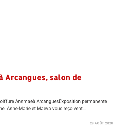
 Arcangues, salon de
coiffure Annmaeà ArcanguesExposition permanente
ègne. Anne-Marie et Maeva vous reçoivent…
29 AOÛT 2020