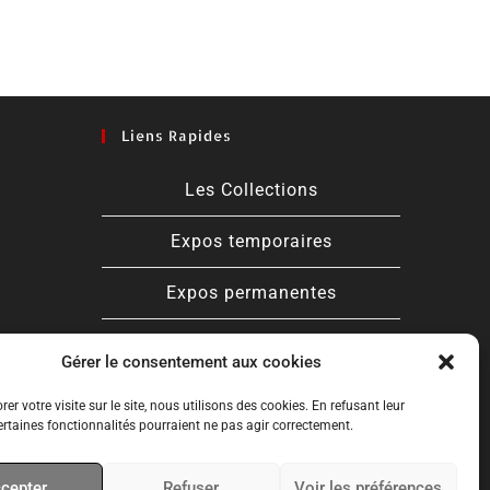
Liens Rapides
Les Collections
Expos temporaires
Expos permanentes
CPT
Gérer le consentement aux cookies
rer votre visite sur le site, nous utilisons des cookies. En refusant leur
certaines fonctionnalités pourraient ne pas agir correctement.
cepter
Refuser
Voir les préférences