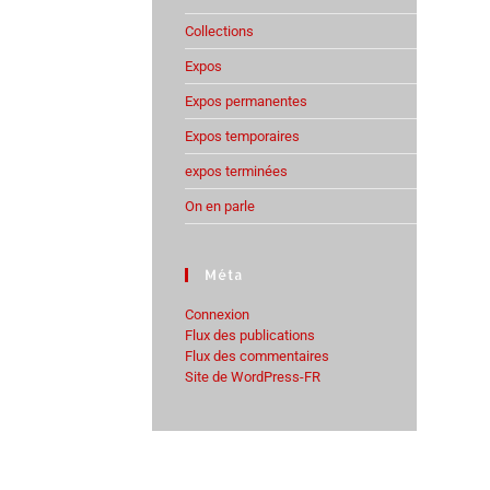
Collections
Expos
Expos permanentes
Expos temporaires
expos terminées
On en parle
Méta
Connexion
Flux des publications
Flux des commentaires
Site de WordPress-FR