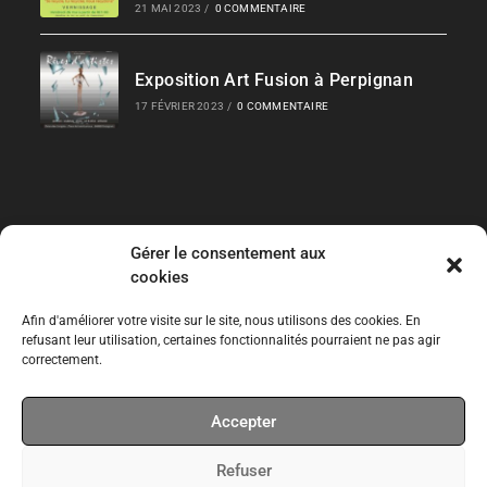
21 MAI 2023
/
0 COMMENTAIRE
Exposition Art Fusion à Perpignan
17 FÉVRIER 2023
/
0 COMMENTAIRE
Gérer le consentement aux
Liens Rapides
cookies
Les Collections
Afin d'améliorer votre visite sur le site, nous utilisons des cookies. En
refusant leur utilisation, certaines fonctionnalités pourraient ne pas agir
correctement.
Expos temporaires
Accepter
Expos permanentes
Refuser
CPT