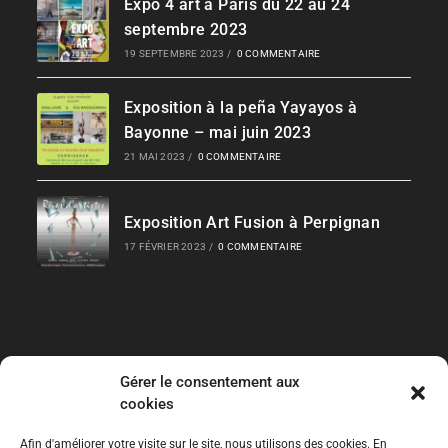
Expo 4 art à Paris du 22 au 24
septembre 2023
19 SEPTEMBRE 2023
/
0 COMMENTAIRE
Exposition à la peña Yayayos à
Bayonne – mai juin 2023
21 MAI 2023
/
0 COMMENTAIRE
Exposition Art Fusion à Perpignan
17 FÉVRIER 2023
/
0 COMMENTAIRE
Gérer le consentement aux
Liens Rapides
cookies
Les Collections
Afin d'améliorer votre visite sur le site, nous utilisons des cookies. En