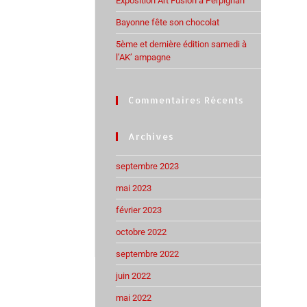
Exposition Art Fusion à Perpignan
Bayonne fête son chocolat
5ème et dernière édition samedi à
l’AK’ ampagne
Commentaires Récents
Archives
septembre 2023
mai 2023
février 2023
octobre 2022
septembre 2022
juin 2022
mai 2022