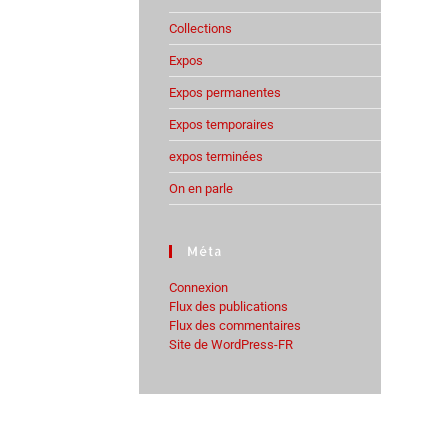
Collections
Expos
Expos permanentes
Expos temporaires
expos terminées
On en parle
Méta
Connexion
Flux des publications
Flux des commentaires
Site de WordPress-FR