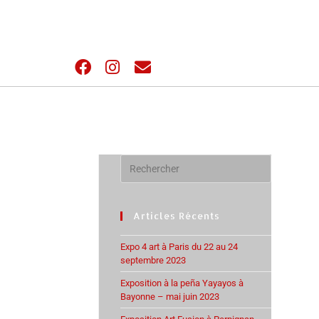
Articles Récents
Expo 4 art à Paris du 22 au 24
septembre 2023
Exposition à la peña Yayayos à
Bayonne – mai juin 2023