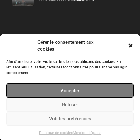
Gérer le consentement aux
Liens Rapides
cookies
Les Collections
Afin d'améliorer votre visite sur le site, nous utilisons des cookies. En
refusant leur utilisation, certaines fonctionnalités pourraient ne pas agir
correctement.
Expos temporaires
Accepter
Expos permanentes
Refuser
CPT
Voir les préférences
Politique de cookies
Mentions légales
Site réalisé par
WebKomoMai
Mentions légales