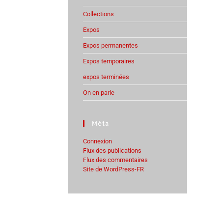
Collections
Expos
Expos permanentes
Expos temporaires
expos terminées
On en parle
Méta
Connexion
Flux des publications
Flux des commentaires
Site de WordPress-FR