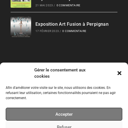
21 MAI 2023
/
0 COMMENTAIRE
Exposition Art Fusion à Perpignan
17 FÉVRIER 2023
/
0 COMMENTAIRE
Gérer le consentement aux
Liens Rapides
cookies
Les Collections
Afin d'améliorer votre visite sur le site, nous utilisons des cookies. En
refusant leur utilisation, certaines fonctionnalités pourraient ne pas agir
correctement.
Expos temporaires
Accepter
Expos permanentes
Refuser